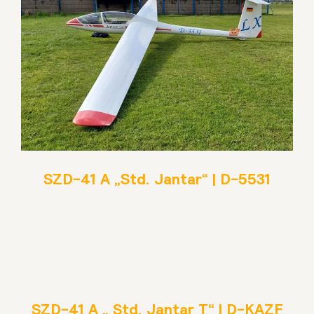
SZD-41 A „Std. Jantar“ | D-5531
SZD-41 A „ Std. Jantar T“ | D-KAZF