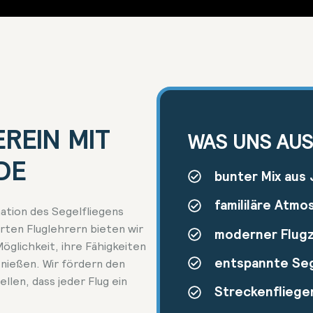
EIN MIT V
WAS UNS AU
bunter Mix aus 
famililäre Atmo
nation des Segelfliegens
rten Fluglehrern bieten wir
moderner Flug
öglichkeit, ihre Fähigkeiten
entspannte Seg
enießen. Wir fördern den
llen, dass jeder Flug ein
Streckenfliegen