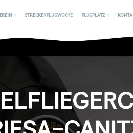
EREIN
STRECKENFLUGWOCHE
FLUGPLATZ
KONTA
ELFLIEGER
C
RIESA-CANIT