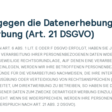
gegen die Datenerhebung 
bung (Art. 21 DSGVO)
T. 6 ABS. 1 LIT. E ODER F DSGVO ERFOLGT, HABEN SIE J
 VERARBEITUNG IHRER PERSONENBEZOGENEN DATEN WIDER
JEWEILIGE RECHTSGRUNDLAGE, AUF DENEN EINE VERARBE
INLEGEN, WERDEN WIR IHRE BETROFFENEN PERSONENBEZ
NDE FÜR DIE VERARBEITUNG NACHWEISEN, DIE IHRE INTE
USÜBUNG ODER VERTEIDIGUNG VON RECHTSANSPRÜCHEN (WI
TET, UM DIREKTWERBUNG ZU BETREIBEN, SO HABEN SIE D
NER DATEN ZUM ZWECKE DERARTIGER WERBUNG EINZULEGE
TEHT. WENN SIE WIDERSPRECHEN, WERDEN IHRE PERSON
SPRUCH NACH ART. 21 ABS. 2 DSGVO).